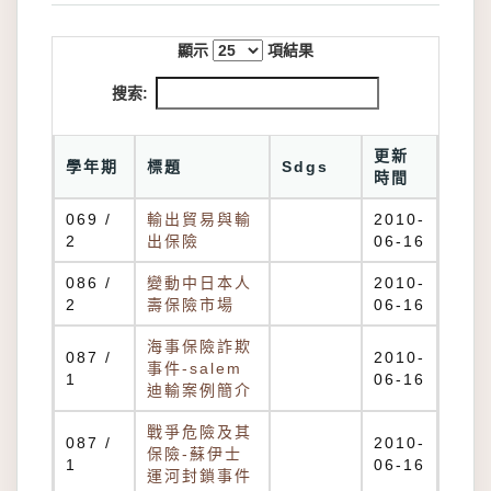
顯示
項結果
搜索:
更新
學年期
標題
Sdgs
時間
069 /
輸出貿易與輸
2010-
2
出保險
06-16
086 /
變動中日本人
2010-
2
壽保險市場
06-16
海事保險詐欺
087 /
2010-
事件-salem
1
06-16
迪輸案例簡介
戰爭危險及其
087 /
2010-
保險-蘇伊士
1
06-16
運河封鎖事件