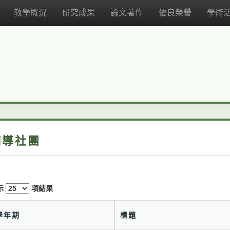
教學概況
研究成果
論文著作
優良榮譽
學術
輔導社團
示
項結果
學年期
標題