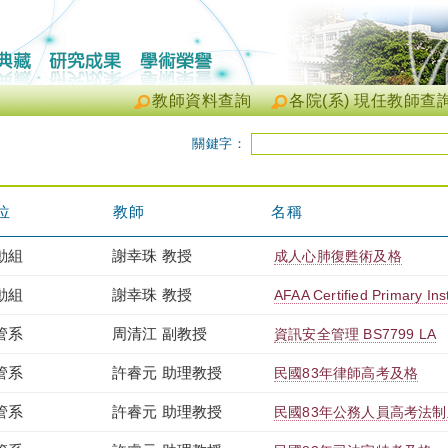
教師資料查詢
各院(系) 現任教師查
關鍵字：
位
教師
名稱
動組
謝幸珠 教授
成人心肺復甦術及格
動組
謝幸珠 教授
AFAA Certified Primary Ins
管系
周清江 副教授
資訊安全管理 BS7799 LA
管系
許睿元 助理教授
民國83年律師高考及格
管系
許睿元 助理教授
民國83年公務人員高考法