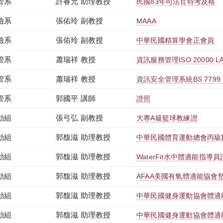
管系
許睿元 助理教授
民國83年司法官特考及格
險系
張佑玲 副教授
MAAA
險系
張佑玲 副教授
中華民國精算學會正會員
管系
蕭瑞祥 教授
資訊服務管理ISO 20000 LA 
管系
蕭瑞祥 教授
資訊安全管理系統BS 7799 LA
管系
郭國平 講師
證照
動組
張弓弘 副教授
大專A級籃球教練證
動組
郭馥滋 助理教授
中華民國體育運動總會丙級
動組
郭馥滋 助理教授
WaterFit水中體適能指導員
動組
郭馥滋 助理教授
AFAA美國有氧體適能協會
動組
郭馥滋 助理教授
中華民國健身運動協會體適
動組
郭馥滋 助理教授
中華民國健身運動協會體適