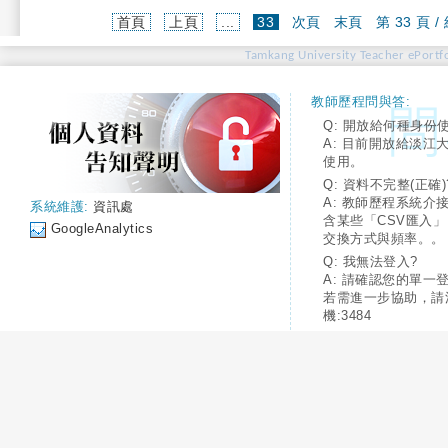
(current)
首頁
上頁
...
33
次頁
末頁
第 33 頁 /
Tamkang University Teacher ePortfo
教師歷程問與答:
Q: 開放給何種身份
A: 目前開放給淡江
使用。
Q: 資料不完整(正確)
A: 教師歷程系統介
系統維護:
資訊處
含某些「CSV匯入
GoogleAnalytics
交換方式與頻率。。
Q: 我無法登入?
A: 請確認您的單一
若需進一步協助，請
機:3484