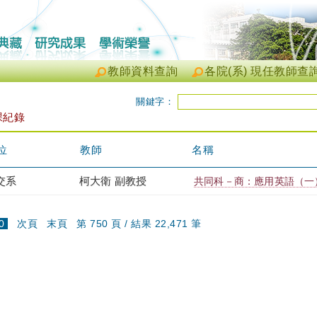
教師資料查詢
各院(系) 現任教師查
關鍵字：
課紀錄
位
教師
名稱
交系
柯大衛 副教授
共同科－商：應用英語（一） T
(current)
0
次頁
末頁
第 750 頁 / 結果 22,471 筆