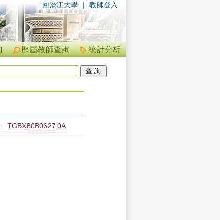
回淡江大學
|
教師登入
詢
歷屆教師查詢
統計分析
GBXB0B0627 0A