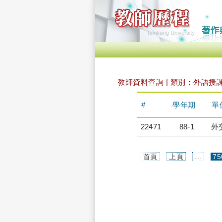
教師資料查詢 | 類別：外語授
#
學年期
單
22471
88-1
外
首頁
上頁
...
75