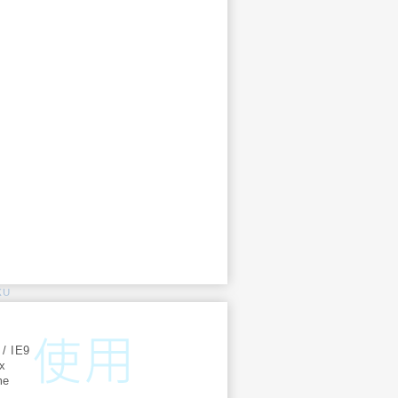
KU
:
 / IE9
ox
me