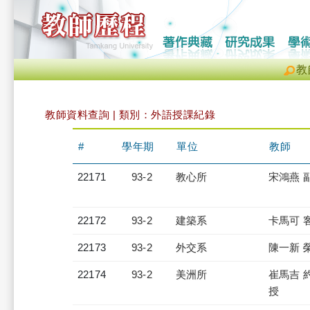
教
教師資料查詢 | 類別：外語授課紀錄
#
學年期
單位
教師
22171
93-2
教心所
宋鴻燕 
22172
93-2
建築系
卡馬可 
22173
93-2
外交系
陳一新 
22174
93-2
美洲所
崔馬吉 
授