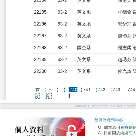
22194
93-2
英文系
陳惠美 
22195
93-2
英文系
杜德倫 
22196
93-2
英文系
郭岱宗 
22197
93-2
英文系
趙琇芬 
22198
93-2
國企系
謝志柔 
22199
93-2
英文系
趙琇芬 
22200
93-2
英文系
侯光杰 
首
上
...
740
741
742
743
744
(current)
頁
頁
Tamkang University Teacher ePortfo
教師歷程問與答:
Q: 開放給何種身份
A: 目前開放給淡江