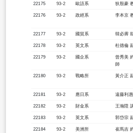
22175
93-2
歐語系
狄殷豪 
22176
93-2
政經系
李本京 
22177
93-2
國貿系
韓必霽 
22178
93-2
英文系
杜德倫 
22179
93-2
國企系
曾秀美 
師
22180
93-2
戰略所
黃介正 
22181
93-2
應日系
遠藤利惠
22182
93-2
財金系
王瀚陞 
22183
93-2
英文系
郭岱宗 
22184
93-2
美洲所
崔馬吉 