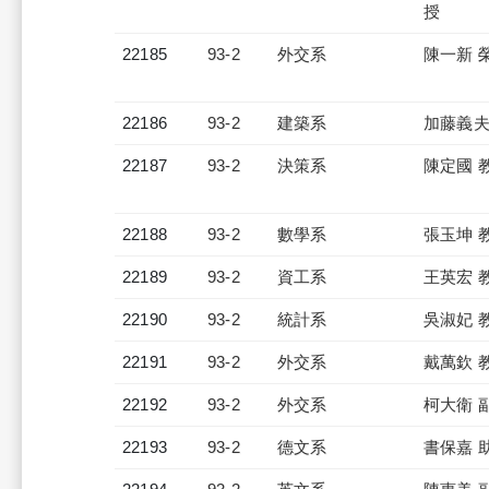
授
22185
93-2
外交系
陳一新 
22186
93-2
建築系
加藤義夫
22187
93-2
決策系
陳定國 
22188
93-2
數學系
張玉坤 
22189
93-2
資工系
王英宏 
22190
93-2
統計系
吳淑妃 
22191
93-2
外交系
戴萬欽 
22192
93-2
外交系
柯大衛 
22193
93-2
德文系
書保嘉 