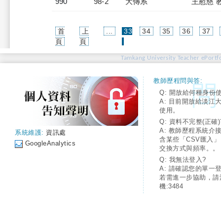
990
98-2
大傳系
王慰慈 
首
上
...
33
34
35
36
37
(current)
頁
頁
Tamkang University Teacher ePortfo
教師歷程問與答:
Q: 開放給何種身份
A: 目前開放給淡江
使用。
Q: 資料不完整(正確)
A: 教師歷程系統介
系統維護:
資訊處
含某些「CSV匯入
GoogleAnalytics
交換方式與頻率。。
Q: 我無法登入?
A: 請確認您的單一
若需進一步協助，請
機:3484