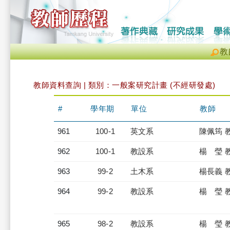
教
教師資料查詢 | 類別：一般案研究計畫 (不經研發處)
#
學年期
單位
教師
961
100-1
英文系
陳佩筠 
962
100-1
教設系
楊 瑩 
963
99-2
土木系
楊長義 
964
99-2
教設系
楊 瑩 
965
98-2
教設系
楊 瑩 