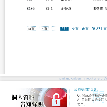
8195
99-1
企管系
張敬珣 
(current)
首頁
上頁
...
274
次頁
末頁
第 274 頁
Tamkang University Teacher ePortfo
教師歷程問與答:
Q: 開放給何種身份
A: 目前開放給淡江
使用。