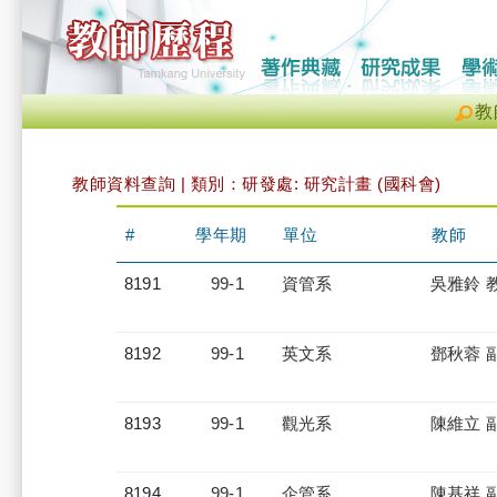
教
教師資料查詢 | 類別：研發處: 研究計畫 (國科會)
#
學年期
單位
教師
8191
99-1
資管系
吳雅鈴 
8192
99-1
英文系
鄧秋蓉 
8193
99-1
觀光系
陳維立 
8194
99-1
企管系
陳基祥 