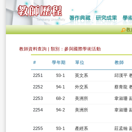
教
教師資料查詢 | 類別：參與國際學術活動
#
學年期
單位
教師
2251
93-1
英文系
邱漢平 
2252
94-1
外交系
蔡青龍 
2253
68-2
美洲所
韋淑珊 
2254
94-2
美洲所
韋淑珊 
2255
93-1
產經系
莊孟翰 