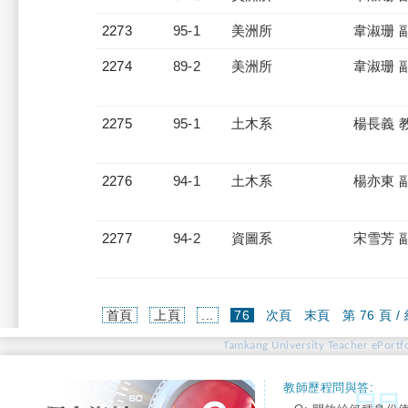
2273
95-1
美洲所
韋淑珊 
2274
89-2
美洲所
韋淑珊 
2275
95-1
土木系
楊長義 
2276
94-1
土木系
楊亦東 
2277
94-2
資圖系
宋雪芳 
(current)
首頁
上頁
...
76
次頁
末頁
第 76 頁 /
Tamkang University Teacher ePortfo
教師歷程問與答: