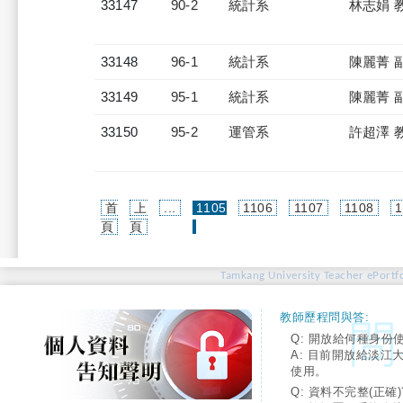
33147
90-2
統計系
林志娟 
33148
96-1
統計系
陳麗菁 
33149
95-1
統計系
陳麗菁 
33150
95-2
運管系
許超澤 
首
上
...
1105
1106
1107
1108
1
(current)
頁
頁
Tamkang University Teacher ePortfo
教師歷程問與答:
Q: 開放給何種身份
A: 目前開放給淡江
使用。
Q: 資料不完整(正確)