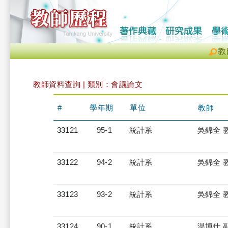
教
教師資料查詢 | 類別：會議論文
#
學年期
單位
教師
33121
95-1
統計系
吳錦全 
33122
94-2
統計系
吳錦全 
33123
93-2
統計系
吳錦全 
33124
90-1
統計系
温博仕 