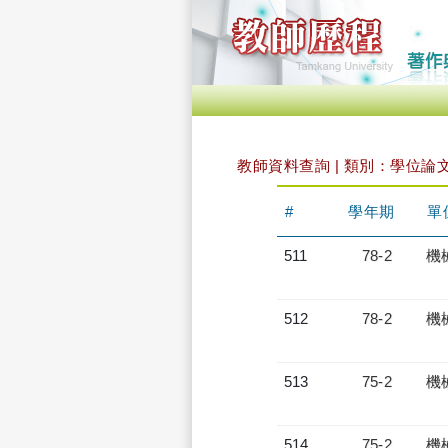
教師資料查詢 | 類別：學位論
#
學年期
單
511
78-2
機
512
78-2
機
513
75-2
機
514
75-2
機