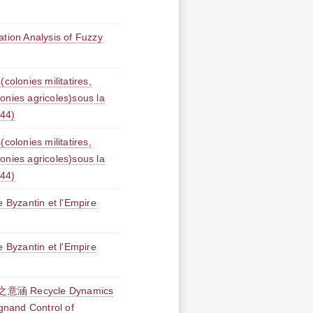
 Analysis of Fuzzy
(colonies militatires,
onies agricoles)sous la
644)
(colonies militatires,
onies agricoles)sous la
644)
e Byzantin et l'Empire
e Byzantin et l'Empire
Recycle Dynamics
ignand Control of