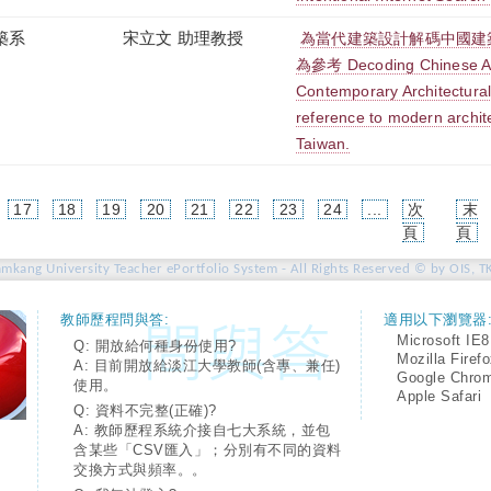
築系
宋立文 助理教授
為當代建築設計解碼中國建
為參考 Decoding Chinese Arc
Contemporary Architectural
reference to modern archit
Taiwan.
17
18
19
20
21
22
23
24
...
次
末
rent)
頁
頁
amkang University Teacher ePortfolio System - All Rights Reserved © by OIS, T
教師歷程問與答:
適用以下瀏覽器
Microsoft IE8
Q: 開放給何種身份使用?
Mozilla Firef
A: 目前開放給淡江大學教師(含專、兼任)
Google Chro
使用。
Apple Safari
Q: 資料不完整(正確)?
A: 教師歷程系統介接自七大系統，並包
含某些「CSV匯入」；分別有不同的資料
交換方式與頻率。。