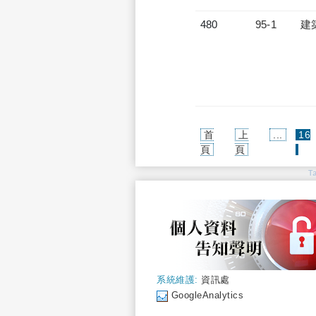
480
95-1
建
首
上
...
16
(cur
頁
頁
T
系統維護:
資訊處
GoogleAnalytics