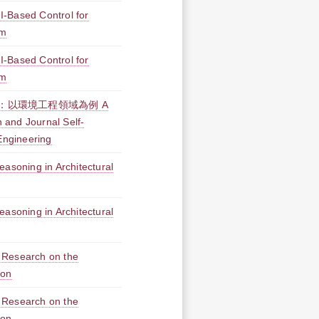
-Based Control for
em
-Based Control for
em
：以環境工程領域為例 A
n and Journal Self-
 Engineering
easoning in Architectural
easoning in Architectural
earch on the
ion
earch on the
ion