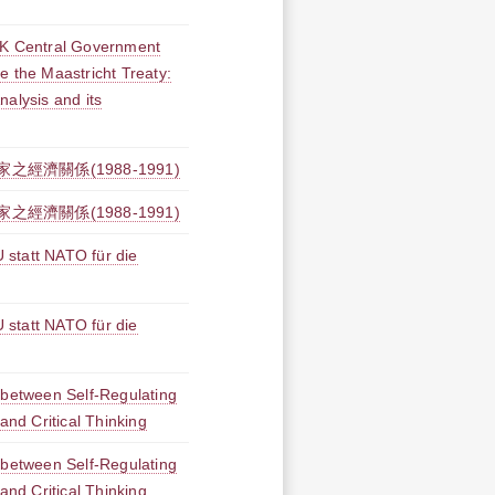
UK Central Government
e the Maastricht Treaty:
Analysis and its
經濟關係(1988-1991)
經濟關係(1988-1991)
statt NATO für die
statt NATO für die
 between Self-Regulating
and Critical Thinking
 between Self-Regulating
and Critical Thinking