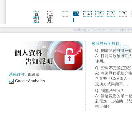
首
上
...
13
14
15
16
17
(current)
頁
頁
Tamkang University Teacher ePortfo
教師歷程問與答:
Q: 開放給何種身份
A: 目前開放給淡江
使用。
Q: 資料不完整(正確)
A: 教師歷程系統介
系統維護:
資訊處
含某些「CSV匯入
GoogleAnalytics
交換方式與頻率。。
Q: 我無法登入?
A: 請確認您的單一
若需進一步協助，請
機:3484