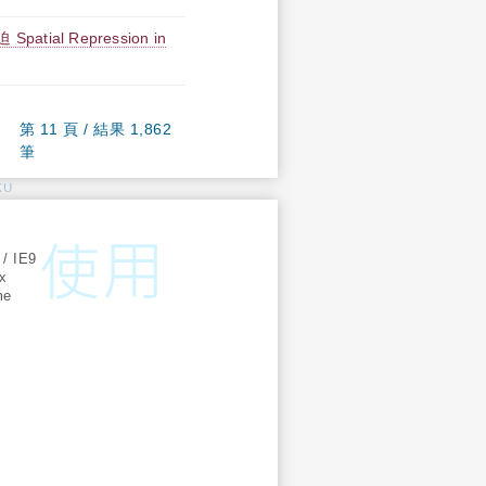
ial Repression in
第 11 頁 / 結果 1,862
筆
KU
:
 / IE9
ox
me