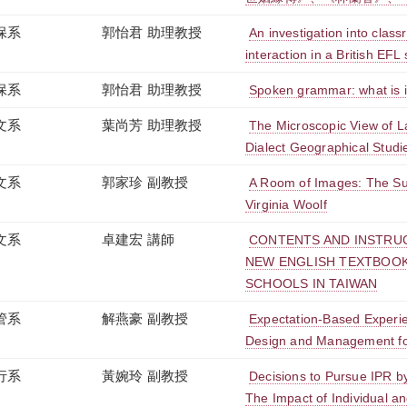
保系
郭怡君 助理教授
An investigation into clas
interaction in a British EFL 
保系
郭怡君 助理教授
Spoken grammar: what is i
文系
葉尚芳 助理教授
The Microscopic View of L
Dialect Geographical Studi
文系
郭家珍 副教授
A Room of Images: The Subj
Virginia Woolf
文系
卓建宏 講師
CONTENTS AND INSTRUC
NEW ENGLISH TEXTBOOK
SCHOOLS IN TAIWAN
管系
解燕豪 副教授
Expectation-Based Experi
Design and Management for
行系
黃婉玲 副教授
Decisions to Pursue IPR by
The Impact of Individual an