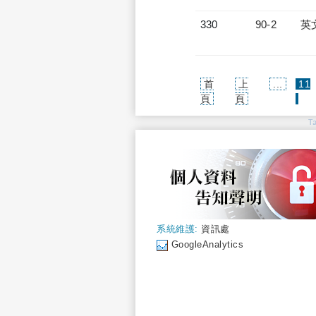
330
90-2
英
首
上
...
11
(cur
頁
頁
T
系統維護:
資訊處
GoogleAnalytics