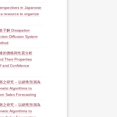
 perspectives in Japanese:
s a resource to organize
Dissipation
ction-Diffusion System
Method
權的價格與性質分析
nd Their Properties
f and Confidence
之研究 – 以銷售預測為
etic Algorithms to
 on Sales Forecasting
之研究 – 以銷售預測為
etic Algorithms to