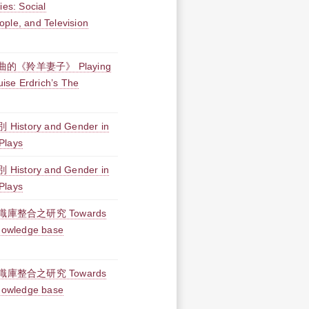
ies: Social
ple, and Television
的《羚羊妻子》 Playing
uise Erdrich’s The
ory and Gender in
Plays
ory and Gender in
Plays
整合之研究 Towards
knowledge base
整合之研究 Towards
knowledge base