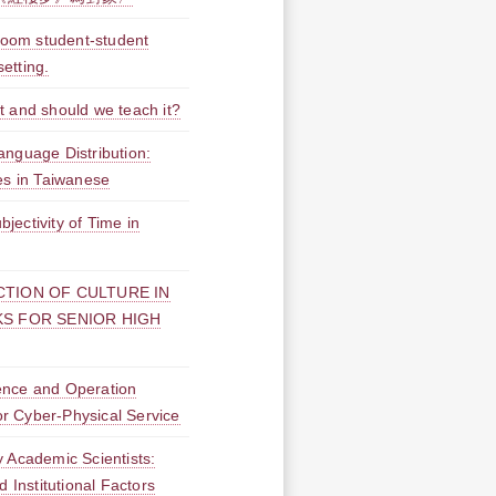
sroom student-student
setting.
t and should we teach it?
anguage Distribution:
es in Taiwanese
ectivity of Time in
TION OF CULTURE IN
S FOR SENIOR HIGH
ence and Operation
 Cyber-Physical Service
 Academic Scientists:
d Institutional Factors