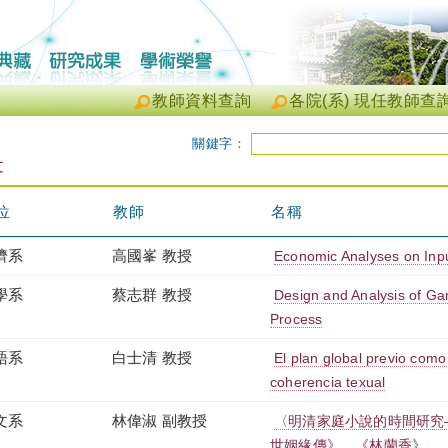
教師資料查詢
各院(系) 現任教師查
關鍵字：
文
位
教師
名稱
濟系
高國峯 教授
Economic Analyses on Inpu
學系
蔡志群 教授
Design and Analysis of G
Process
語系
白士清 教授
El plan global previo como
coherencia texual
文系
林偉淑 副教授
〈明清家庭小說的時間研究
世姻緣傳》、《林蘭香》、