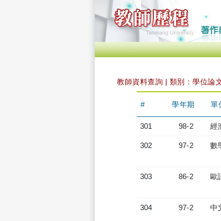
教師資料查詢 | 類別：學位論
#
學年期
單
301
98-2
經
302
97-2
數
303
86-2
歐
304
97-2
中