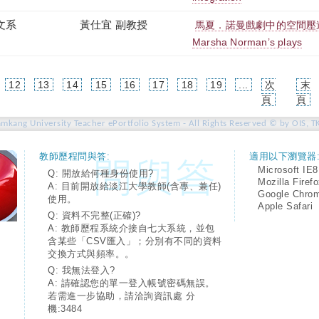
文系
黃仕宜 副教授
馬夏．諾曼戲劇中的空間壓迫 Spat
Marsha Norman’s plays
12
13
14
15
16
17
18
19
...
次
末
rent)
頁
頁
amkang University Teacher ePortfolio System - All Rights Reserved © by OIS, T
教師歷程問與答:
適用以下瀏覽器
Microsoft IE8
Q: 開放給何種身份使用?
Mozilla Firef
A: 目前開放給淡江大學教師(含專、兼任)
Google Chro
使用。
Apple Safari
Q: 資料不完整(正確)?
A: 教師歷程系統介接自七大系統，並包
含某些「CSV匯入」；分別有不同的資料
交換方式與頻率。。
Q: 我無法登入?
A: 請確認您的單一登入帳號密碼無誤。
若需進一步協助，請洽詢資訊處 分
機:3484