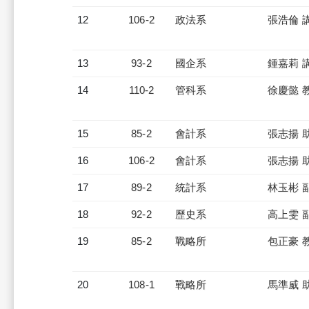
12
106-2
政法系
張浩倫 
13
93-2
國企系
鍾嘉莉 
14
110-2
管科系
徐慶懿 
15
85-2
會計系
張志揚 
16
106-2
會計系
張志揚 
17
89-2
統計系
林玉彬 
18
92-2
歷史系
高上雯 
19
85-2
戰略所
包正豪 
20
108-1
戰略所
馬準威 