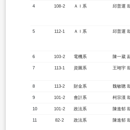
4
108-2
ＡＩ系
邱普運 
5
112-1
ＡＩ系
邱普運 
6
103-2
電機系
陳一葳 
7
113-1
資圖系
王翊宇 
8
113-2
財金系
魏敏聰 
9
101-2
會計系
柯宗漢 
10
101-2
政法系
陳進郁 
11
82-2
政法系
陳進郁 