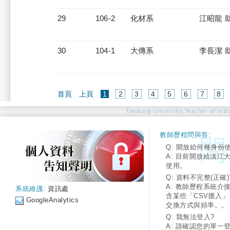
29
106-2
化材系
江昭龍 
30
104-1
大傳系
李長潔 
(current)
首頁
上頁
1
2
3
4
5
6
7
8
Tamkang University Teacher ePortfo
教師歷程問與答:
Q: 開放給何種身份
A: 目前開放給淡江
使用。
Q: 資料不完整(正確)
A: 教師歷程系統介
系統維護:
資訊處
含某些「CSV匯入
GoogleAnalytics
交換方式與頻率。。
Q: 我無法登入?
A: 請確認您的單一