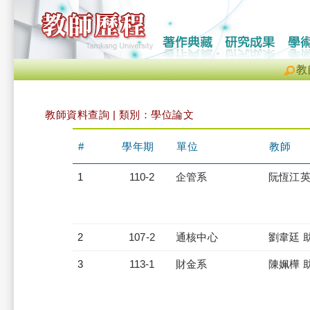
教
教師資料查詢 | 類別：學位論文
#
學年期
單位
教師
1
110-2
企管系
阮恆江英
2
107-2
通核中心
劉韋廷 
3
113-1
財金系
陳姵樺 