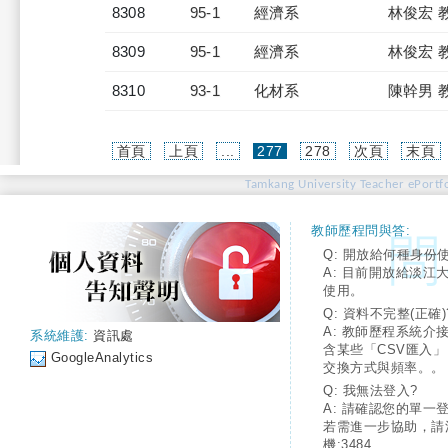
8308
95-1
經濟系
林俊宏 
8309
95-1
經濟系
林俊宏 
8310
93-1
化材系
陳幹男 
(current)
首頁
上頁
...
277
278
次頁
末頁
Tamkang University Teacher ePortfo
教師歷程問與答:
Q: 開放給何種身份
A: 目前開放給淡江
使用。
Q: 資料不完整(正確)
A: 教師歷程系統介
系統維護:
資訊處
含某些「CSV匯入
GoogleAnalytics
交換方式與頻率。。
Q: 我無法登入?
A: 請確認您的單一
若需進一步協助，請
機:3484