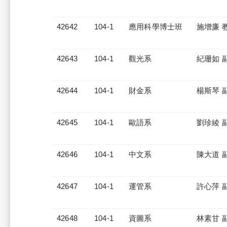
42642
104-1
應用科學博士班
施增廉 
42643
104-1
觀光系
紀珊如 
42644
104-1
財金系
楊斯琴 
42645
104-1
歐語系
劉珍綾 
42646
104-1
中文系
陳大道 
42647
104-1
運管系
許心萍 
42648
104-1
資圖系
林素甘 