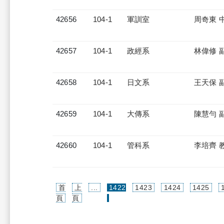
42656
104-1
軍訓室
周奇東 
42657
104-1
政經系
林偉修 
42658
104-1
日文系
王天保 
42659
104-1
大傳系
陳慧勻 
42660
104-1
管科系
李培齊 
首
上
...
1422
1423
1424
1425
(current)
頁
頁