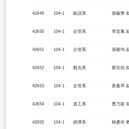
42649
104-1
歐語系
孫敏學 
42650
104-1
企管系
李芸蕙 
42651
104-1
企管系
張敬珣 
42652
104-1
觀光系
蔡宗伯 
42653
104-1
企管系
黃曼琴 
42654
104-1
資工系
曹乃龍 
42655
104-1
經濟系
林彥伶 