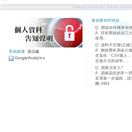
Tamkang University Teacher ePortfo
教師歷程問與答:
Q: 開放給何種身份
A: 目前開放給淡江
使用。
Q: 資料不完整(正確)
A: 教師歷程系統介
系統維護:
資訊處
含某些「CSV匯入
GoogleAnalytics
交換方式與頻率。。
Q: 我無法登入?
A: 請確認您的單一
若需進一步協助，請
機:3484