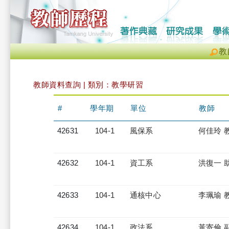
教
教師資料查詢 | 類別：教學研習
#
學年期
單位
教師
42631
104-1
風保系
何佳玲 
42632
104-1
資工系
洪復一 
42633
104-1
通核中心
李珮瑜 
42634
104-1
政法系
黃寄倫 