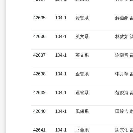
42635
104-1
資管系
解燕豪 
42636
104-1
英文系
林敘如 
42637
104-1
英文系
謝顥音 
42638
104-1
企管系
李月華 
42639
104-1
運管系
范俊海 
42640
104-1
風保系
田峻吉 
42641
104-1
財金系
謝宗佑 