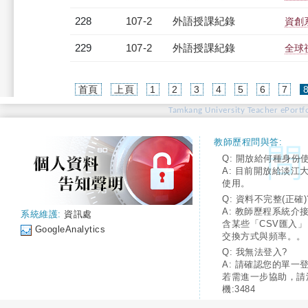
228
107-2
外語授課紀錄
資創系
229
107-2
外語授課紀錄
全球
首頁
上頁
1
2
3
4
5
6
7
Tamkang University Teacher ePortfo
教師歷程問與答:
Q: 開放給何種身份
A: 目前開放給淡江
使用。
Q: 資料不完整(正確)
A: 教師歷程系統介
系統維護:
資訊處
含某些「CSV匯入
GoogleAnalytics
交換方式與頻率。。
Q: 我無法登入?
A: 請確認您的單一
若需進一步協助，請
機:3484