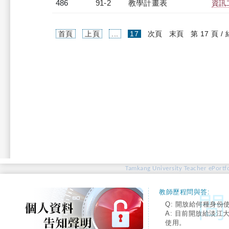
486
91-2
教學計畫表
資訊二
(current)
首頁
上頁
...
17
次頁
末頁
第 17 頁 /
Tamkang University Teacher ePortfo
教師歷程問與答:
Q: 開放給何種身份
A: 目前開放給淡江
使用。