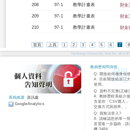
208
97-1
教學計畫表
財金三
209
97-1
教學計畫表
財金三
210
97-1
教學計畫表
財金進
(cur
首頁
上頁
1
2
3
4
5
6
7
Tamkang University Teacher ePortfo
教師歷程問與答:
Q: 開放給何種身份
A: 目前開放給淡江
使用。
Q: 資料不完整(正確)
A: 教師歷程系統介
系統維護:
資訊處
含某些「CSV匯入
GoogleAnalytics
交換方式與頻率。。
Q: 我無法登入?
A: 請確認您的單一
若需進一步協助，請
機:3484