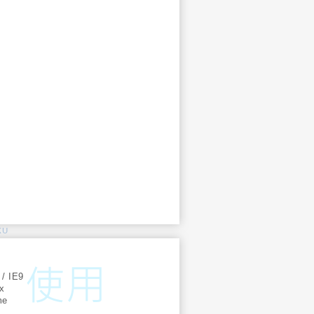
KU
:
 / IE9
ox
me