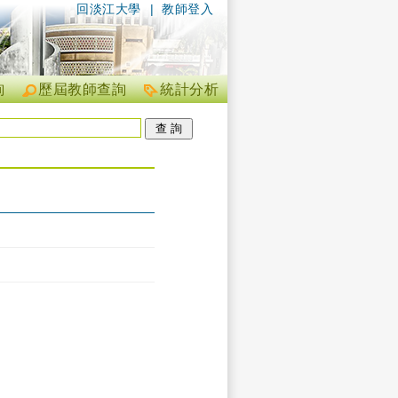
回淡江大學
|
教師登入
詢
歷屆教師查詢
統計分析