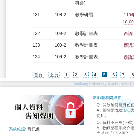
科會)
131
109-2
教學研習
110
10:00
132
109-2
教學計畫表
西語四
133
109-2
教學計畫表
西語三
134
109-2
教學計畫表
西語三
(current)
首頁
上頁
1
2
3
4
5
6
7
Tamkang University Teacher ePortfo
教師歷程問與答:
Q: 開放給何種身份
A: 目前開放給淡江
使用。
Q: 資料不完整(正確)
A: 教師歷程系統介
系統維護:
資訊處
含某些「CSV匯入