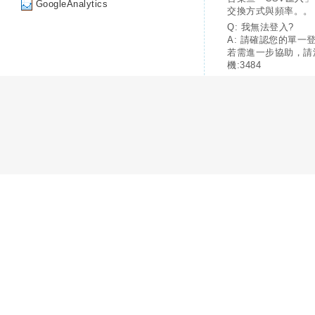
GoogleAnalytics
交換方式與頻率。。
Q: 我無法登入?
A: 請確認您的單一
若需進一步協助，請
機:3484