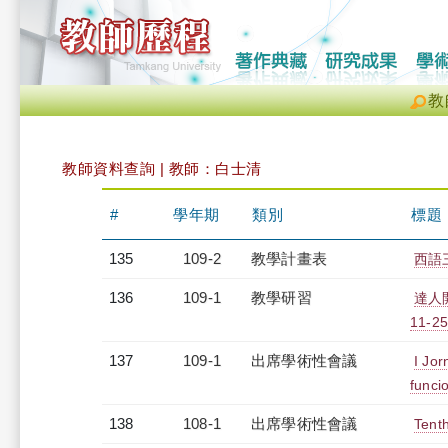
教
教師資料查詢 | 教師：白士清
#
學年期
類別
標題
135
109-2
教學計畫表
西語三
136
109-1
教學研習
達人
11-25
137
109-1
出席學術性會議
I Jo
funci
138
108-1
出席學術性會議
Tent