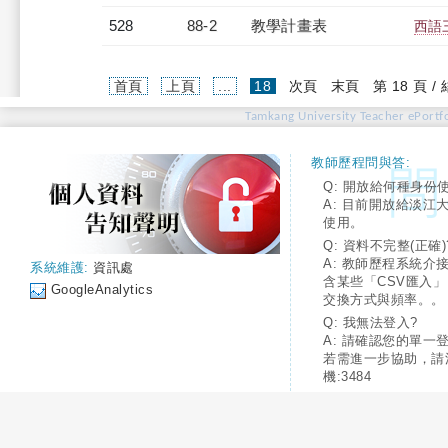
528
88-2
教學計畫表
西語三
(current)
首頁
上頁
...
18
次頁
末頁
第 18 頁 /
Tamkang University Teacher ePortfo
教師歷程問與答:
Q: 開放給何種身份
A: 目前開放給淡江
使用。
Q: 資料不完整(正確)
A: 教師歷程系統介
系統維護:
資訊處
含某些「CSV匯入
GoogleAnalytics
交換方式與頻率。。
Q: 我無法登入?
A: 請確認您的單一
若需進一步協助，請
機:3484