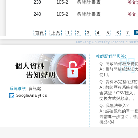
239
105-2
教學計畫表
英文進
240
105-2
教學計畫表
英文一
首頁
上頁
1
2
3
4
5
6
7
Tamkang University Teacher ePortfo
教師歷程問與答:
Q: 開放給何種身份
A: 目前開放給淡江
使用。
Q: 資料不完整(正確)
A: 教師歷程系統介
系統維護:
資訊處
含某些「CSV匯入
GoogleAnalytics
交換方式與頻率。。
Q: 我無法登入?
A: 請確認您的單一
若需進一步協助，請
機:3484