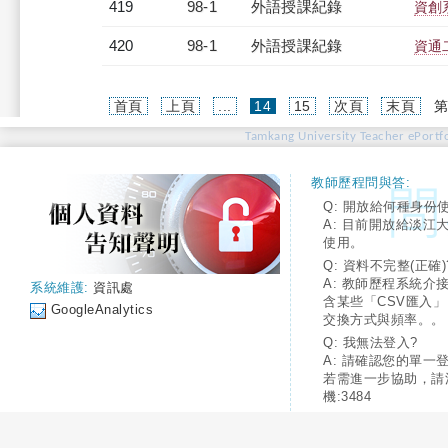
419
98-1
外語授課紀錄
資創系
420
98-1
外語授課紀錄
資通二
(current)
首頁
上頁
...
14
15
次頁
末頁
第
Tamkang University Teacher ePortfo
教師歷程問與答:
Q: 開放給何種身份
A: 目前開放給淡江
使用。
Q: 資料不完整(正確)
A: 教師歷程系統介
系統維護:
資訊處
含某些「CSV匯入
GoogleAnalytics
交換方式與頻率。。
Q: 我無法登入?
A: 請確認您的單一
若需進一步協助，請
機:3484