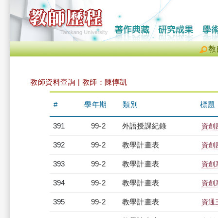
教
教師資料查詢 | 教師：陳惇凱
#
學年期
類別
標題
391
99-2
外語授課紀錄
資創四
392
99-2
教學計畫表
資創四
393
99-2
教學計畫表
資創系
394
99-2
教學計畫表
資創系
395
99-2
教學計畫表
資通三