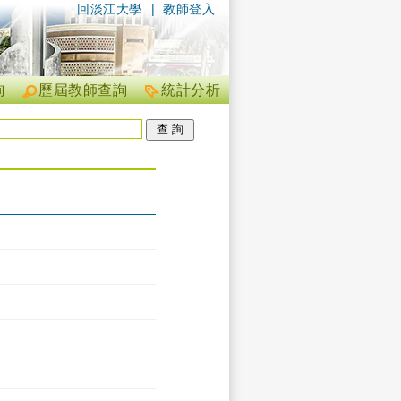
回淡江大學
|
教師登入
詢
歷屆教師查詢
統計分析