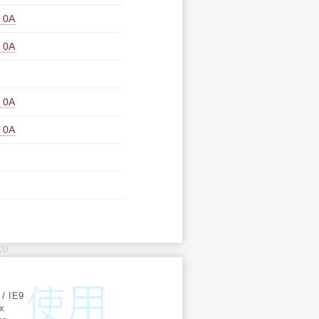
0A
0A
0A
0A
KU
:
 / IE9
ox