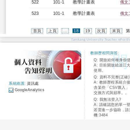
522
101-1
教學計畫表
俄文二
523
101-1
教學計畫表
俄文二
(current)
首頁
上頁
...
18
19
次頁
末頁
第
Tamkang University Teacher ePortfo
教師歷程問與答:
Q: 開放給何種身份
A: 目前開放給淡江
使用。
Q: 資料不完整(正確)
A: 教師歷程系統介
系統維護:
資訊處
含某些「CSV匯入
GoogleAnalytics
交換方式與頻率。。
Q: 我無法登入?
A: 請確認您的單一
若需進一步協助，請
機:3484