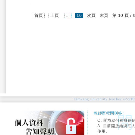
(current)
首頁
上頁
...
10
次頁
末頁
第 10 頁 /
Tamkang University Teacher ePortfo
教師歷程問與答:
Q: 開放給何種身份
A: 目前開放給淡江
使用。