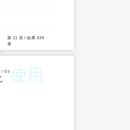
第 11 頁 / 結果 639
筆
KU
:
 / IE9
ox
me