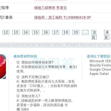
文指導
保險三碩專班 李唐文
學計畫表
保險四：員工福利 TLIXB4B0418 0P
12
13
14
15
16
17
18
19
...
次
末
rent)
頁
頁
amkang University Teacher ePortfolio System - All Rights Reserved © by OIS, T
教師歷程問與答:
適用以下瀏覽器
Microsoft IE8
Q: 開放給何種身份使用?
Mozilla Firef
A: 目前開放給淡江大學教師(含專、兼任)
Google Chro
使用。
Apple Safari
Q: 資料不完整(正確)?
A: 教師歷程系統介接自七大系統，並包
含某些「CSV匯入」；分別有不同的資料
交換方式與頻率。。
Q: 我無法登入?
A: 請確認您的單一登入帳號密碼無誤。
若需進一步協助，請洽詢資訊處 分
機:3484