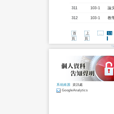
311
103-1
論
312
103-1
教
首
上
...
11
(cur
頁
頁
T
系統維護:
資訊處
GoogleAnalytics