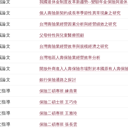
刊論文
我國退休金制度改革新趨勢--變額年金保險與退
議論文
個人壽險新契約成長率季節性異常現象之研究
議論文
台灣壽險業經營因素分析與經營績效之研究
議論文
父母特性與兒童醫療照顧
議論文
台灣壽險業經營效率與規模經濟之研究
議論文
台灣地區人壽保險業經營效率分析
議論文
開放外商進入人壽保險市場對於本國原有人壽保
刊論文
銀行保險通路之探討
文指導
保險三碩專班 練燕菁
文指導
保險二碩士班 王巧伶
文指導
保險二碩專班 王雅玲
文指導
保險二碩專班 張長雲