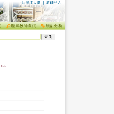
回淡江大學
|
教師登入
詢
歷屆教師查詢
統計分析
0A