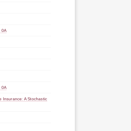
0A
0A
e Insurance: A Stochastic