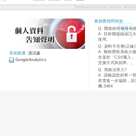
Tamkang University Teacher ePortfo
教師歷程問與答:
Q: 開放給何種身份
A: 目前開放給淡江
使用。
Q: 資料不完整(正確)
A: 教師歷程系統介
系統維護:
資訊處
含某些「CSV匯入
GoogleAnalytics
交換方式與頻率。。
Q: 我無法登入?
A: 請確認您的單一
若需進一步協助，請
機:3484