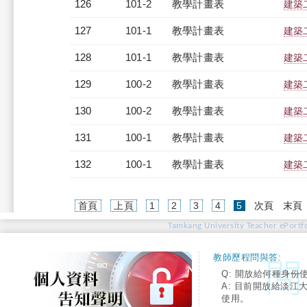
126
101-2
教學計畫表
建築二
127
101-1
教學計畫表
建築二
128
101-1
教學計畫表
建築二
129
100-2
教學計畫表
建築二
130
100-2
教學計畫表
建築二
131
100-1
教學計畫表
建築二
132
100-1
教學計畫表
建築二
(current)
首頁
上頁
1
2
3
4
5
次頁
末頁
Tamkang University Teacher ePortfo
教師歷程問與答:
Q: 開放給何種身份
A: 目前開放給淡江
使用。