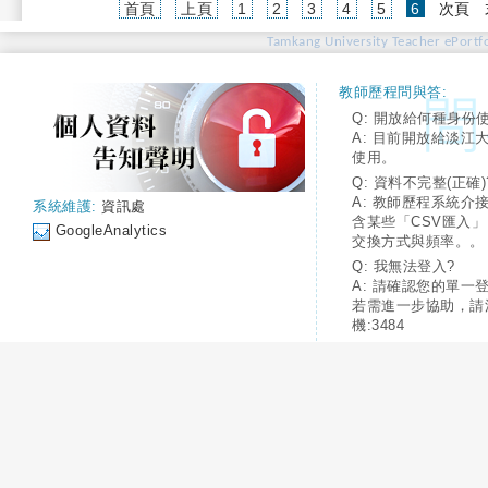
(current)
首頁
上頁
1
2
3
4
5
6
次頁
Tamkang University Teacher ePortfo
教師歷程問與答:
Q: 開放給何種身份
A: 目前開放給淡江
使用。
Q: 資料不完整(正確)
A: 教師歷程系統介
系統維護:
資訊處
含某些「CSV匯入
GoogleAnalytics
交換方式與頻率。。
Q: 我無法登入?
A: 請確認您的單一
若需進一步協助，請
機:3484