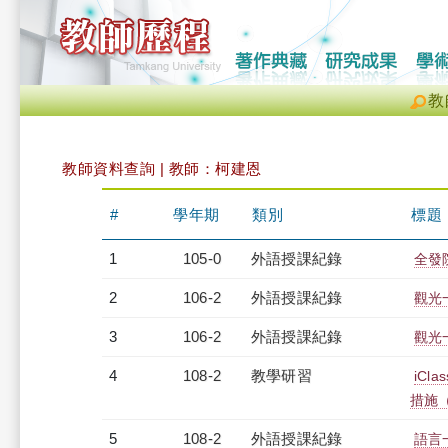
教
教師資料查詢 | 教師：柯建恩
#
學年期
類別
標題
1
105-0
外語授課紀錄
全發院
2
106-2
外語授課紀錄
觀光一
3
106-2
外語授課紀錄
觀光一
4
108-2
教學研習
iC
措施（2
5
108-2
外語授課紀錄
語言一