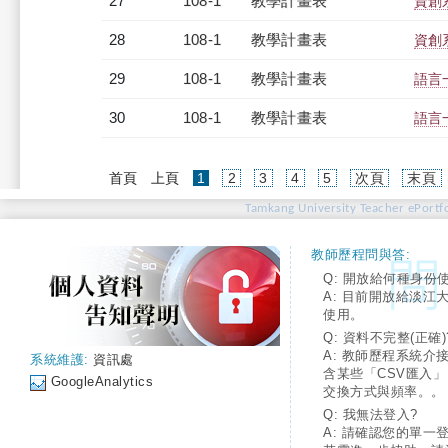
27
108-1
教學計畫表
資創系
28
108-1
教學計畫表
資創系
29
108-1
教學計畫表
語言一
30
108-1
教學計畫表
語言一
(current)
首頁
上頁
1
2
3
4
5
次頁
末頁
Tamkang University Teacher ePortfo
教師歷程問與答:
Q: 開放給何種身份
A: 目前開放給淡江
使用。
Q: 資料不完整(正確)
A: 教師歷程系統介
系統維護:
資訊處
含某些「CSV匯入
GoogleAnalytics
交換方式與頻率。。
Q: 我無法登入?
A: 請確認您的單一