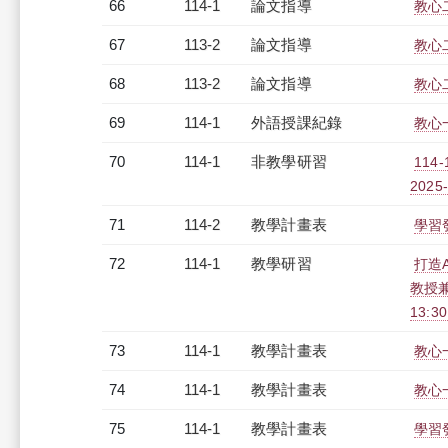
66
114-1
論文指導
教心
67
113-2
論文指導
教心
68
113-2
論文指導
教心
69
114-1
外語授課紀錄
教心一
70
114-1
非教學研習
114
2025-
71
114-2
教學計畫表
學習發
72
114-1
教學研習
打造
教授兼
13:3
73
114-1
教學計畫表
教心
74
114-1
教學計畫表
教心一
75
114-1
教學計畫表
學習發