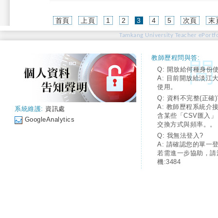
(current)
首頁
上頁
1
2
3
4
5
次頁
末
Tamkang University Teacher ePortfo
教師歷程問與答:
Q: 開放給何種身份
A: 目前開放給淡江
使用。
Q: 資料不完整(正確)
A: 教師歷程系統介
系統維護:
資訊處
含某些「CSV匯入
GoogleAnalytics
交換方式與頻率。。
Q: 我無法登入?
A: 請確認您的單一
若需進一步協助，請
機:3484