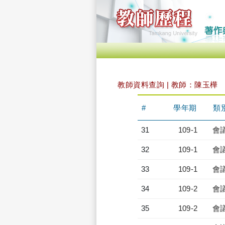
教師資料查詢 | 教師：陳玉樺
#
學年期
類
31
109-1
會
32
109-1
會
33
109-1
會
34
109-2
會
35
109-2
會