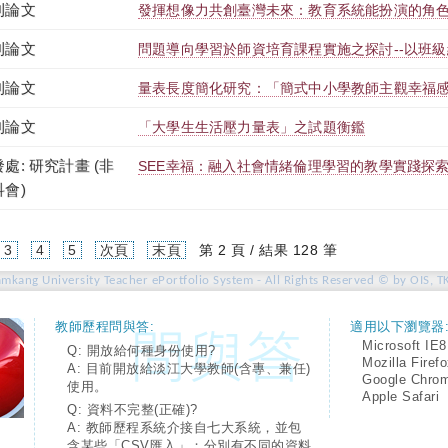
刊論文
發揮想像力共創臺灣未來：教育系統能扮演的角
刊論文
問題導向學習於師資培育課程實施之探討--以班
刊論文
量表長度簡化研究：「簡式中小學教師主觀幸福
刊論文
「大學生生活壓力量表」之試題衡鑑
處: 研究計畫 (非
SEE幸福：融入社會情緒倫理學習的教學實踐探
科會)
urrent)
3
4
5
次頁
末頁
第 2 頁 / 結果 128 筆
amkang University Teacher ePortfolio System - All Rights Reserved © by OIS, T
教師歷程問與答:
適用以下瀏覽器
Microsoft IE8
Q: 開放給何種身份使用?
Mozilla Firef
A: 目前開放給淡江大學教師(含專、兼任)
Google Chro
使用。
Apple Safari
Q: 資料不完整(正確)?
A: 教師歷程系統介接自七大系統，並包
含某些「CSV匯入」；分別有不同的資料