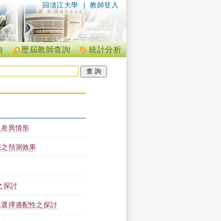
回淡江大學
|
教師登入
詢
歷屆教師查詢
統計分析
之差異情形
能之預測效果
之探討
系選擇適配性之探討