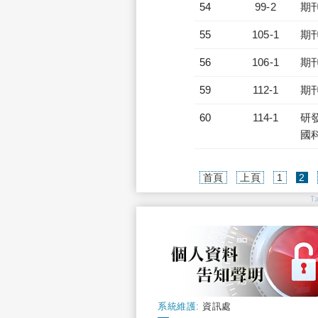
54
99-2
期
55
105-1
期
56
106-1
期
59
112-1
期
60
114-1
研發
國
(c
首頁
上頁
1
2
T
系統維護:
資訊處