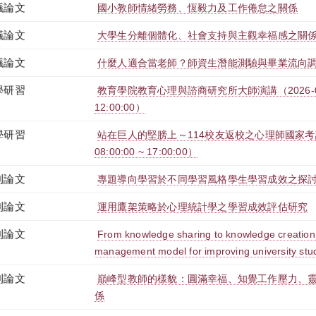
議論文
國小教師情緒勞務、恆毅力及工作倦怠之關係
議論文
大學生分離個體化、社會支持與主觀幸福感之關
議論文
什麼人適合當老師？師資生潛能測驗與畢業流向
學研習
教育學院教育心理與諮商研究所大師演講（2026-03-16
12:00:00）
學研習
站在巨人的堅膀上～114校友返校之心理師國家考試證
08:00:00 ~ 17:00:00）
刊論文
專題導向學習於不同學習風格學生學習成效之探
刊論文
運用鷹架策略於心理統計學之學習成效評估研究
刊論文
From knowledge sharing to knowledge creation
management model for improving university stude
刊論文
巔峰型教師的樣貌：圓滿幸福、知覺工作壓力、
係