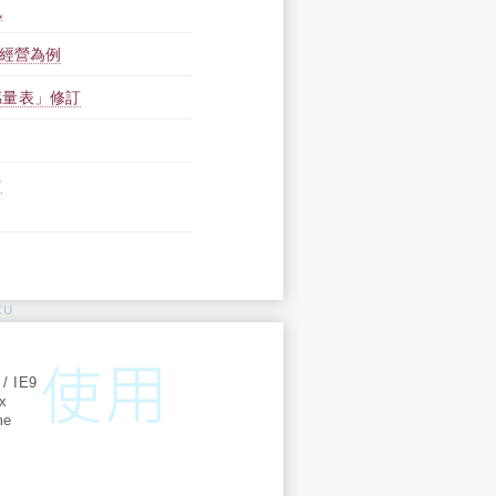
色
級經營為例
感量表」修訂
索
KU
:
 / IE9
ox
me