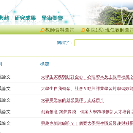
教師資料查詢
各院(系) 現任教師查
關鍵字：
別
標題
議論文
大學生家務勞動對全心、心理資本及主觀幸福感
議論文
大學生自我概念、社會互動與課業學習對學習效
議論文
大專畢業生的就業選擇，走或留？
議論文
創新創意‧築夢實踐—個案大學跨域創新人才培育
議論文
興趣也能當飯吃？！個案大學學生職業興趣與科