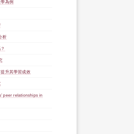
大學為例
響
分析
嗎？
究
何提升其學習成效
究
 peer relationships in