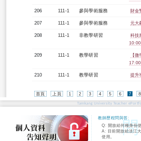
206
111-1
參與學術服務
財金
207
111-1
參與學術服務
元大
208
111-1
非教學研習
科技
10:00
209
111-1
教學研習
【微學
17:0
210
111-1
教學研習
提升導
(cur
首頁
上頁
1
2
3
4
5
6
7
Tamkang University Teacher ePortfo
教師歷程問與答:
Q: 開放給何種身份
A: 目前開放給淡江
使用。