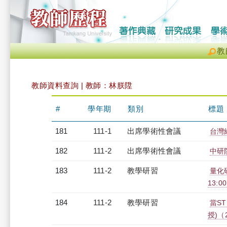
教
教師資料查詢 | 教師：林朕陞
#
學年期
類別
標題
181
111-1
出席學術性會議
台灣
182
111-2
出席學術性會議
中研
183
111-2
教學研習
量化研
13:0
184
111-2
教學研習
當S
授)（2