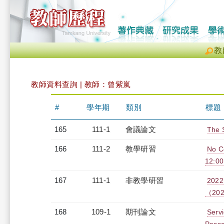
教
教師資料查詢 | 教師：曾紫嵐
#
學年期
類別
標題
165
111-1
會議論文
The 
166
111-2
教學研習
No C
12:0
167
111-1
非教學研習
20
（2022
168
109-1
期刊論文
Servi