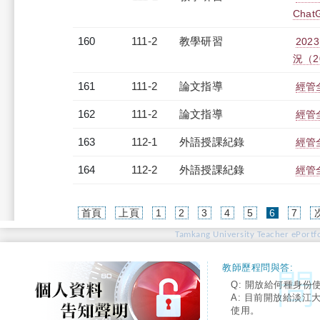
Chat
160
111-2
教學研習
202
況（20
161
111-2
論文指導
經管
162
111-2
論文指導
經管
163
112-1
外語授課紀錄
經管全
164
112-2
外語授課紀錄
經管全
(current)
首頁
上頁
1
2
3
4
5
6
7
Tamkang University Teacher ePortfo
教師歷程問與答:
Q: 開放給何種身份
A: 目前開放給淡江
使用。