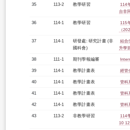
35
113-2
教學研習
11
台非同步
36
114-1
教學研習
11
（2025
37
114-1
研發處: 研究計畫 (非
結合
國科會)
升學
38
111-1
期刊學報編審
Inte
39
114-1
教學計畫表
經管全
40
114-1
教學計畫表
管科系
41
114-1
教學計畫表
管科系
42
114-1
教學計畫表
管科系
43
113-2
非教學研習
11
10 12