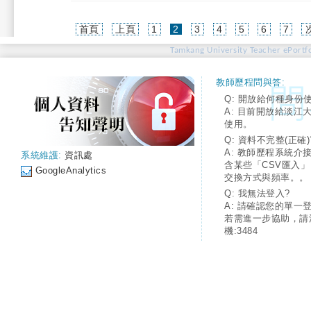
(current)
首頁
上頁
1
2
3
4
5
6
7
Tamkang University Teacher ePortfo
教師歷程問與答:
Q: 開放給何種身份
A: 目前開放給淡江
使用。
Q: 資料不完整(正確)
A: 教師歷程系統介
系統維護:
資訊處
含某些「CSV匯入
GoogleAnalytics
交換方式與頻率。。
Q: 我無法登入?
A: 請確認您的單一
若需進一步協助，請
機:3484