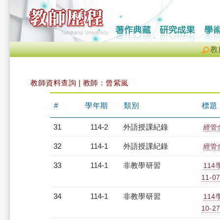
教
教師資料查詢 | 教師：曾紫嵐
#
學年期
類別
標題
31
114-2
外語授課紀錄
經管全
32
114-1
外語授課紀錄
經管全
33
114-1
非教學研習
114
11-07
34
114-1
非教學研習
114
10-27