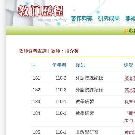
教
教師資料查詢 | 教師：張介英
#
學年期
類別
標題
181
110-2
外語授課紀錄
英文英
182
110-2
外語授課紀錄
英文英
183
110-1
教學研習
從審查
184
110-1
教學研習
「開放
2021-
185
110-1
非教學研習
教師評