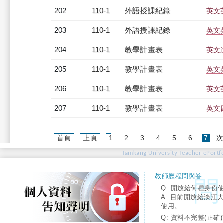
202
110-1
外語授課紀錄
英文英
203
110-1
外語授課紀錄
英文英
204
110-1
教學計畫表
英文進
205
110-1
教學計畫表
英文英
206
110-1
教學計畫表
英文英
207
110-1
教學計畫表
英文四
(cur
首頁
上頁
1
2
3
4
5
6
7
Tamkang University Teacher ePortfo
教師歷程問與答:
Q: 開放給何種身份
A: 目前開放給淡江
使用。
Q: 資料不完整(正確)