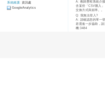
A: 教師歷程系統介
系統維護:
資訊處
含某些「CSV匯入
GoogleAnalytics
交換方式與頻率。。
Q: 我無法登入?
A: 請確認您的單一
若需進一步協助，請
機:3484