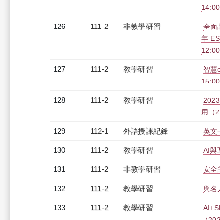
14:0
126
111-2
非教學研習
全面
年 E
12:0
127
111-2
教學研習
智慧e
15:0
128
111-2
教學研習
20
用（20
129
112-1
外語授課紀錄
英文一
130
111-2
教學研習
AI與
131
111-2
非教學研習
安全的
132
111-2
教學研習
與名人
133
111-2
教學研習
AI
（2023