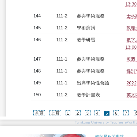
13:3
144
111-2
參與學術服務
士林
145
111-2
學術演講
致理
146
111-2
教學研習
數字之
13:0
147
111-1
參與學術服務
每週
148
111-1
參與學術服務
性別
149
111-1
出席學術性會議
20
150
111-2
教學計畫表
英文四
(current)
首頁
上頁
1
2
3
4
5
6
7
Tamkang University Teacher ePortfo
教師歷程問與答: