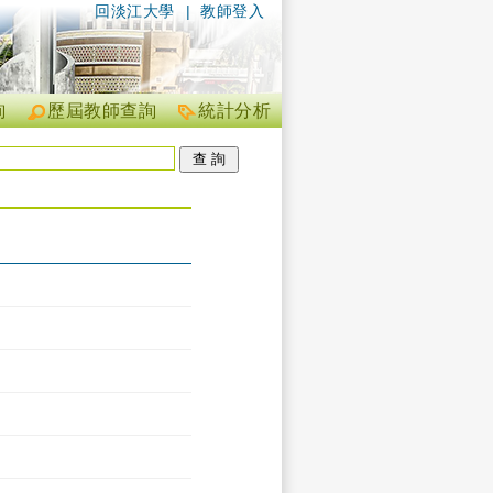
回淡江大學
|
教師登入
詢
歷屆教師查詢
統計分析