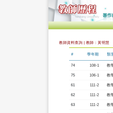
教師資料查詢 | 教師：黃明慧
#
學年期
類
74
108-1
教
75
106-1
教
61
111-2
教
62
111-2
教
63
111-2
教