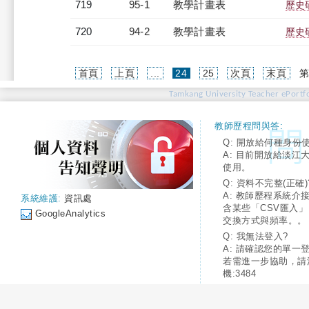
719
95-1
教學計畫表
歷史研
720
94-2
教學計畫表
歷史研
(current)
首頁
上頁
...
24
25
次頁
末頁
第
Tamkang University Teacher ePortfo
教師歷程問與答:
Q: 開放給何種身份
A: 目前開放給淡江
使用。
Q: 資料不完整(正確)
A: 教師歷程系統介
系統維護:
資訊處
含某些「CSV匯入
GoogleAnalytics
交換方式與頻率。。
Q: 我無法登入?
A: 請確認您的單一
若需進一步協助，請
機:3484