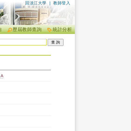
回淡江大學
|
教師登入
詢
歷屆教師查詢
統計分析
A