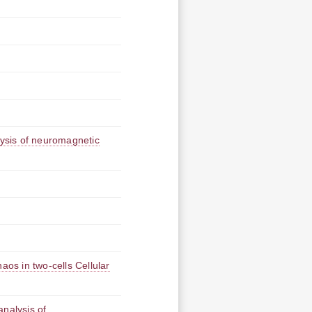
is of neuromagnetic
n two-cells Cellular
alysis of