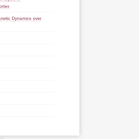
ortex
etic Dynamics over
KU