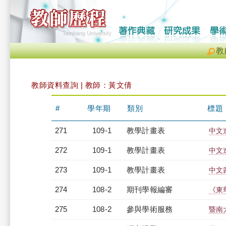
教
教師資料查詢 | 教師：黃文倩
#
學年期
類別
標題
271
109-1
教學計畫表
中文進
272
109-1
教學計畫表
中文進
273
109-1
教學計畫表
中文四
274
108-2
期刊學報編審
《東
275
108-2
參與學術服務
暨南