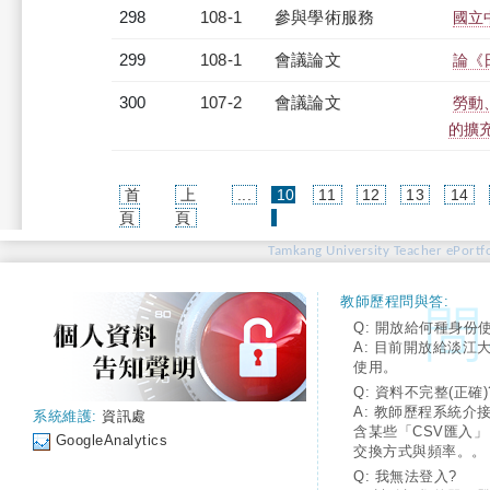
298
108-1
參與學術服務
國立
299
108-1
會議論文
論《
300
107-2
會議論文
勞動
的擴
首
上
...
10
11
12
13
14
(current)
頁
頁
Tamkang University Teacher ePortfo
教師歷程問與答:
Q: 開放給何種身份
A: 目前開放給淡江
使用。
Q: 資料不完整(正確)
A: 教師歷程系統介
系統維護:
資訊處
含某些「CSV匯入
GoogleAnalytics
交換方式與頻率。。
Q: 我無法登入?