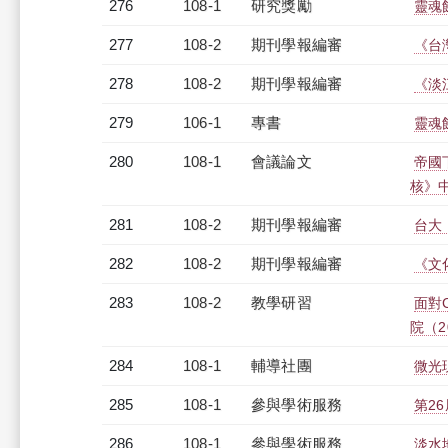
276
108-1
研究獎勵
靈魂
277
108-2
期刊學報編審
《台
278
108-2
期刊學報編審
《淡
279
106-1
專書
靈魂
280
108-1
會議論文
帝國
核》
281
108-2
期刊學報編審
台大
282
108-2
期刊學報編審
《文
283
108-2
教學研習
面對
院（20
284
108-1
輔導社團
微光
285
108-1
參與學術服務
第2
286
108-1
參與學術服務
淡水