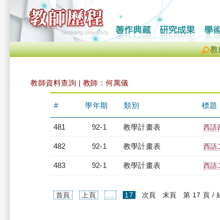
教
教師資料查詢 | 教師：何萬儀
#
學年期
類別
標題
481
92-1
教學計畫表
西語四
482
92-1
教學計畫表
西語二
483
92-1
教學計畫表
西語二
(current)
首頁
上頁
...
17
次頁
末頁
第 17 頁 /