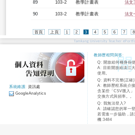
89
103-2
教學計畫表
法文三
90
103-2
教學計畫表
法文一
(current)
首頁
上頁
1
2
3
4
5
6
7
Tamkang University Teacher ePortfo
教師歷程問與答:
Q: 開放給何種身份
A: 目前開放給淡江
使用。
Q: 資料不完整(正確)
A: 教師歷程系統介
系統維護:
資訊處
含某些「CSV匯入
GoogleAnalytics
交換方式與頻率。。
Q: 我無法登入?
A: 請確認您的單一
若需進一步協助，請
機:3484