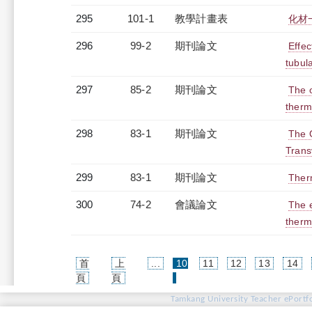
295
101-1
教學計畫表
化材一
296
99-2
期刊論文
Effec
tubul
297
85-2
期刊論文
The o
therm
298
83-1
期刊論文
The 
Trans
299
83-1
期刊論文
Therm
300
74-2
會議論文
The e
therm
首
上
...
10
11
12
13
14
(current)
頁
頁
Tamkang University Teacher ePortfo