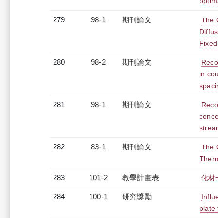
optima
279
98-1
期刊論文
The 
Diffu
Fixed
280
98-2
期刊論文
Recov
in co
spaci
281
98-1
期刊論文
Recov
conce
strea
282
83-1
期刊論文
The O
Therm
283
101-2
教學計畫表
化材
284
100-1
研究獎勵
Influ
plate