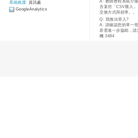
A: 教師歷程系統介
系統維護:
資訊處
含某些「CSV匯入
GoogleAnalytics
交換方式與頻率。。
Q: 我無法登入?
A: 請確認您的單一
若需進一步協助，請
機:3484