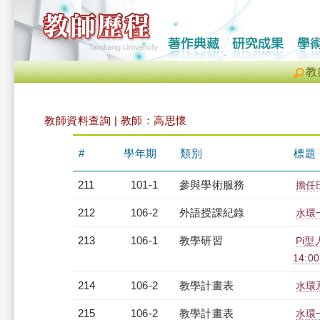
教
教師資料查詢 | 教師：高思懷
#
學年期
類別
標題
211
101-1
參與學術服務
擔任
212
106-2
外語授課紀錄
水環一
213
106-1
教學研習
Pi型
14:0
214
106-2
教學計畫表
水環系
215
106-2
教學計畫表
水環一