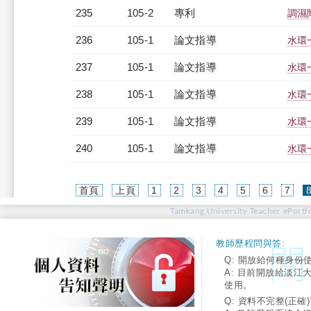
235
105-2
專利
調濕
236
105-1
論文指導
水環
237
105-1
論文指導
水環
238
105-1
論文指導
水環
239
105-1
論文指導
水環
240
105-1
論文指導
水環
首頁
上頁
1
2
3
4
5
6
7
Tamkang University Teacher ePortfo
教師歷程問與答:
Q: 開放給何種身份
A: 目前開放給淡江
使用。
Q: 資料不完整(正確)