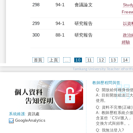
298
94-1
會議論文
Stud
Freew
299
94-1
研究報告
以資
300
88-1
研究報告
政治
經驗
(current)
首頁
上頁
...
10
11
12
13
14
Tamkang University Teacher ePortfo
教師歷程問與答:
Q: 開放給何種身份
A: 目前開放給淡江
使用。
Q: 資料不完整(正確)
A: 教師歷程系統介
系統維護:
資訊處
含某些「CSV匯入
GoogleAnalytics
交換方式與頻率。。
Q: 我無法登入?